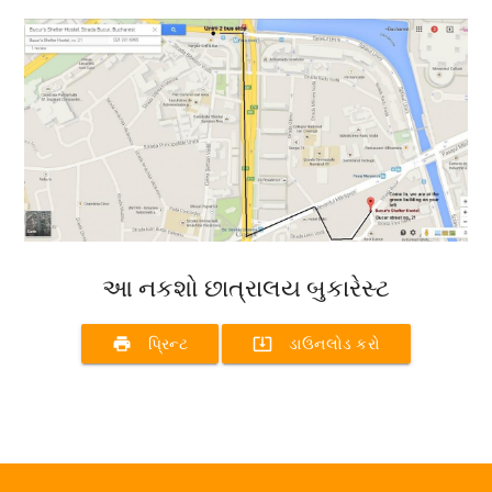
આ નકશો છાત્રાલય બુકારેસ્ટ
print
system_update_alt
પ્રિન્ટ
ડાઉનલોડ કરો