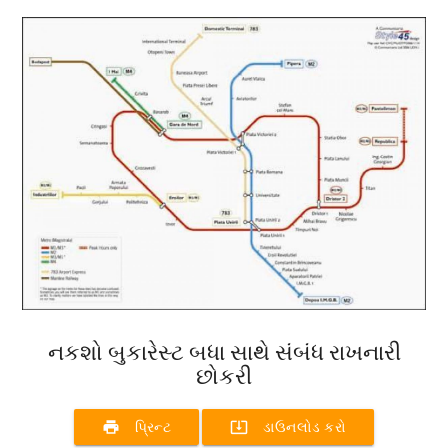
નકશો બુકારેસ્ટ બધા સાથે સંબંધ રાખનારી
છોકરી
print
system_update_alt
પ્રિન્ટ
ડાઉનલોડ કરો