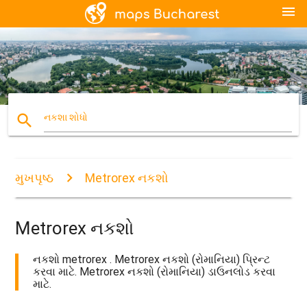
menu
search
નકશા શોધો
મુખપૃષ્ઠ
Metrorex નકશો
Metrorex નકશો
નકશો metrorex . Metrorex નકશો (રોમાનિયા) પ્રિન્ટ
કરવા માટે. Metrorex નકશો (રોમાનિયા) ડાઉનલોડ કરવા
માટે.